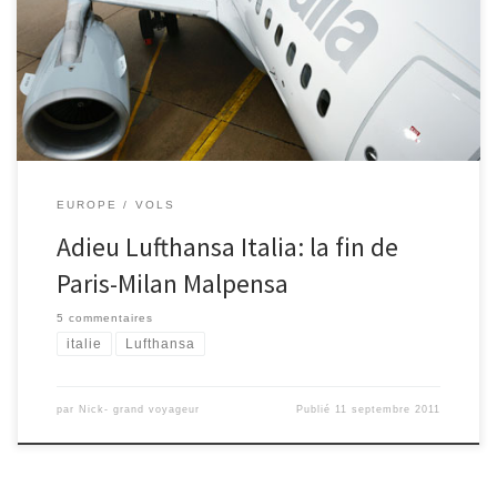
Majeur, mais malheureusement Lufthasa Italia va cesser ses
activités à partir de 30 Octobre, 2011 (source Lufthansa). Au même
temps Air France et Alitalia […]
EUROPE
VOLS
Adieu Lufthansa Italia: la fin de
Paris-Milan Malpensa
5 commentaires
italie
Lufthansa
par
Nick- grand voyageur
Publié
11 septembre 2011