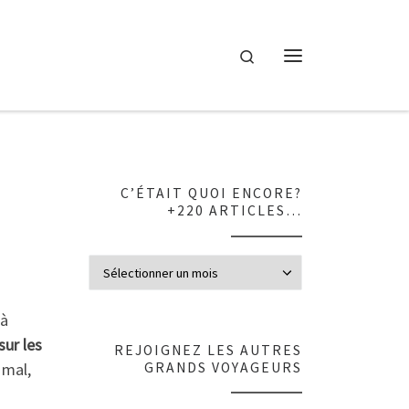
Search
Menu
C’ÉTAIT QUOI ENCORE?
+220 ARTICLES…
C’était quoi en
 à
sur les
REJOIGNEZ LES AUTRES
GRANDS VOYAGEURS
 mal,