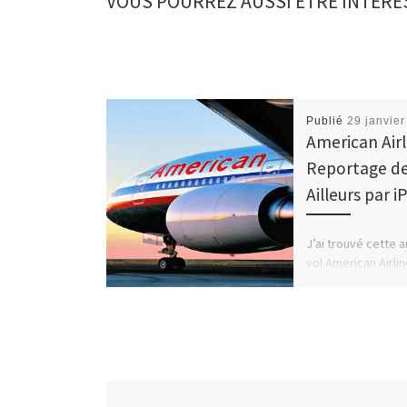
VOUS POURREZ AUSSI ÊTRE INTÉRE
Publié
29 janvie
American Airl
Reportage d
Ailleurs par 
J’ai trouvé cette a
vol American Airli
à Miami sur le blo
Ailleurs qui était 
rédigé sur […]