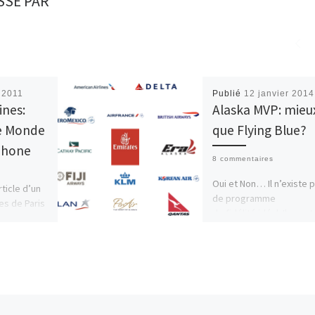
SSÉ PAR
r 2011
Publié
12 janvier 2014
ines:
Alaska MVP: mieu
e Monde
que Flying Blue?
iPhone
8 commentaires
Oui et Non… Il n’existe 
rticle d’un
de programme
nes de Paris
de fidélité idéal. Ils sont
g Un Monde
ou moins similaires et il 
totalement
accepter les avantages 
[…]