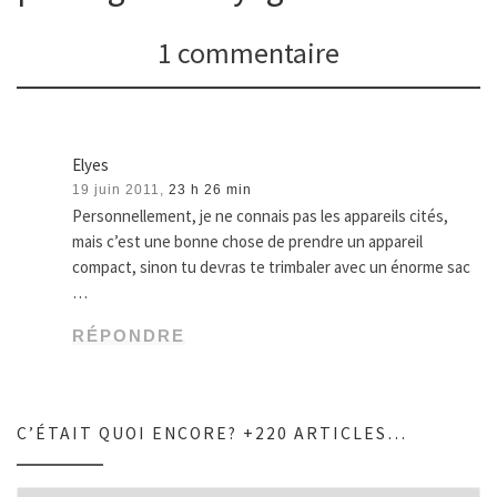
1 commentaire
Elyes
19 juin 2011,
23 h 26 min
Personnellement, je ne connais pas les appareils cités,
mais c’est une bonne chose de prendre un appareil
compact, sinon tu devras te trimbaler avec un énorme sac
…
RÉPONDRE
C’ÉTAIT QUOI ENCORE? +220 ARTICLES…
C’était quoi encore? +220 articles…