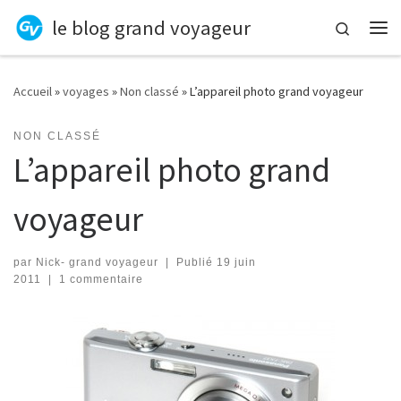
le blog grand voyageur
Skip to content
Search
Me
Accueil
»
voyages
»
Non classé
»
L’appareil photo grand voyageur
NON CLASSÉ
L’appareil photo grand
voyageur
par
Nick- grand voyageur
|
Publié
19 juin
2011
|
1 commentaire