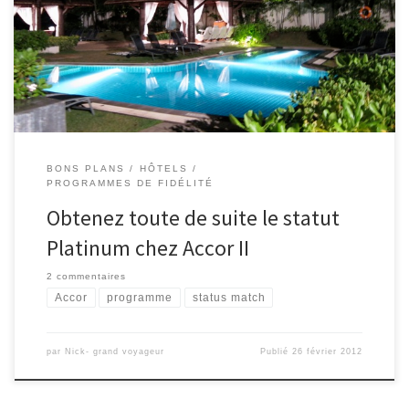
les membres Flying Blue Master Card des Emirates Arabes… Rien
empêche d’essayer d’en profiter aussi par contre. Voici comment
j’ai décrit une offre similaire l’année dernière: « Il […]
BONS PLANS
HÔTELS
PROGRAMMES DE FIDÉLITÉ
Obtenez toute de suite le statut
Platinum chez Accor II
2 commentaires
Accor
programme
status match
par
Nick- grand voyageur
Publié
26 février 2012