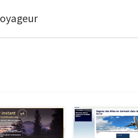
voyageur
e offre n’est plus disponible. Pour
Cette offre n’est plus disponible.
lus ratez les bons plans inscrivez-
ne plus ratez les bons plans inscr
 maintenant au Flux RSS ou
vous maintenant au Flux RSS ou
nez Fan sur Facebook. Apres
devenez Fan sur Facebook Merci