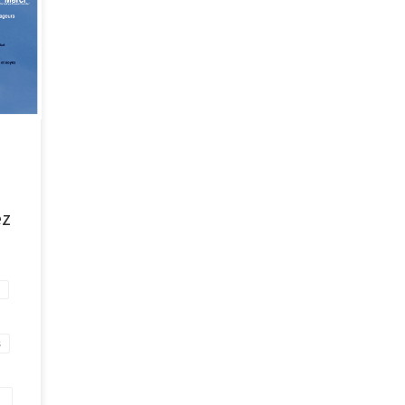
 Pour
ivez-
-
qu’au
ng
tut
[…]
ez
M
s