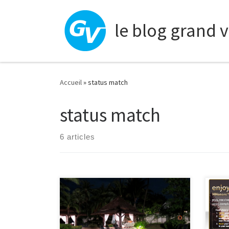
Skip to content
le blog grand 
Accueil
»
status match
status match
6 articles
Grace au blog View from the Wing j’ai
Cett
trouvé une autre offre de statut
ne p
Platinum chez Accor. Il faut s’inscrire
vous
avant le 31 mai pour les membres
deve