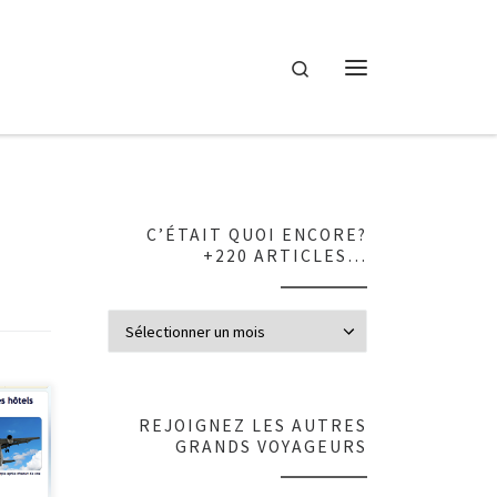
Search
Menu
C’ÉTAIT QUOI ENCORE?
+220 ARTICLES…
C’était quoi en
 Pour
REJOIGNEZ LES AUTRES
ivez-
GRANDS VOYAGEURS
 au