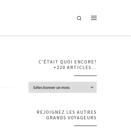
Search
Menu
C’ÉTAIT QUOI ENCORE?
+220 ARTICLES…
C’était quoi en
REJOIGNEZ LES AUTRES
GRANDS VOYAGEURS