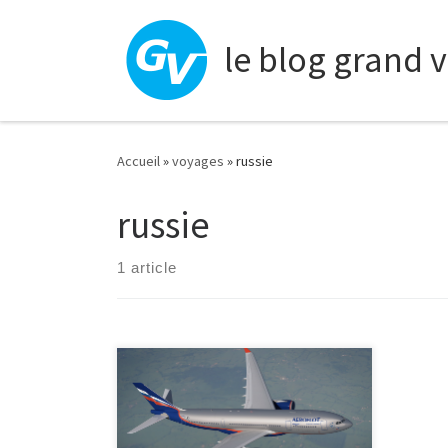
Skip to content
le blog grand 
Accueil
»
voyages
»
russie
russie
1 article
Cette offre n’est plus disponible. Pour
ne plus ratez les bons plans inscrivez-
vous maintenant au Flux RSS ou
devenez Fan sur Facebook. Pierre du