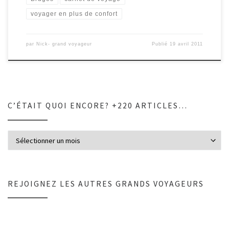
voyager en plus de confort
par
Nick- grand voyageur
Publié
19 avril 2011
C’ÉTAIT QUOI ENCORE? +220 ARTICLES…
C’était quoi encore? +220 articles…
REJOIGNEZ LES AUTRES GRANDS VOYAGEURS