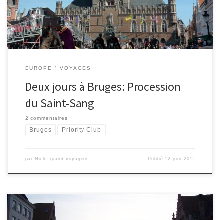
cette fête […]
EUROPE
VOYAGES
Deux jours à Bruges: Procession
du Saint-Sang
2 commentaires
Bruges
Priority Club
par
Nick- grand voyageur
Publié
12 juin 2011