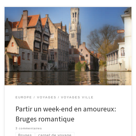
Je vais passer le weekend d’Ascension 2-5 Juin aux Pays Bas et
Belgique. Vu qu’on a déjà visité Amsterdam, je pars à la
découverte de Belgique, plus particulièrement à Bruges (Brugge).
Je ne connais pas la ville, mais tous les échos sont positifs pour
« La Venise du Nord ». C’est désigné par l’UNESCO […]
EUROPE
VOYAGES
VOYAGES VILLE
Partir un week-end en amoureux:
Bruges romantique
3 commentaires
Bruges
carnet de voyage