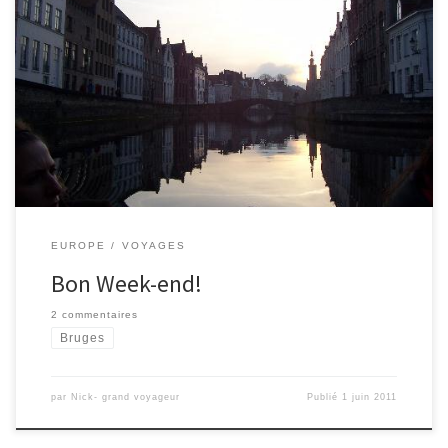
Ce week-end je pars à Bruges et Rotterdam, donc je m’absente
quelques jours. Je vous souhaite un très bon week-end
d’Ascension et un bon voyage si vous partez également. Et dans
tous les cas un grand merci pour visiter le blog Grand Voyageur. A
bientôt!
EUROPE
VOYAGES
Bon Week-end!
2 commentaires
Bruges
par
Nick- grand voyageur
Publié
1 juin 2011