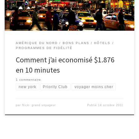
j’ai réussi d’économiser $469 par nuit pour […]
AMÉRIQUE DU NORD
BONS PLANS
HÔTELS
PROGRAMMES DE FIDÉLITÉ
Comment j’ai economisé $1.876
en 10 minutes
1 commentaire
new york
Priority Club
voyager moins cher
par
Nick- grand voyageur
Publié
14 octobre 2011