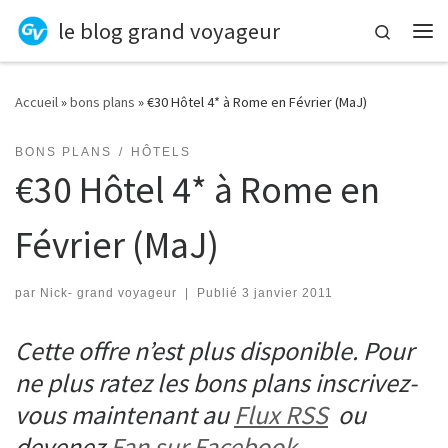
le blog grand voyageur
Skip to content
Search
Me
Accueil
»
bons plans
»
€30 Hôtel 4* à Rome en Février (MaJ)
BONS PLANS
HÔTELS
€30 Hôtel 4* à Rome en
Février (MaJ)
par
Nick- grand voyageur
|
Publié
3 janvier 2011
Cette offre n’est plus disponible. Pour
ne plus ratez les bons plans inscrivez-
vous maintenant au
Flux RSS
ou
devenez
Fan sur Facebook
.