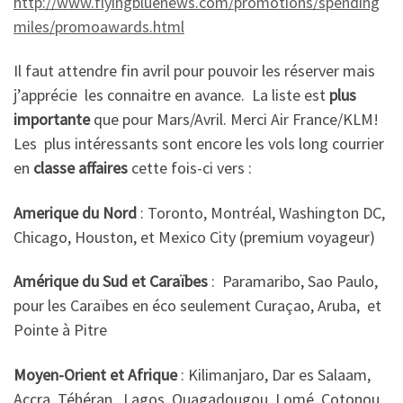
http://www.flyingbluenews.com/promotions/spending
miles/promoawards.html
Il faut attendre fin avril pour pouvoir les réserver mais
j’apprécie les connaitre en avance. La liste est
plus
importante
que pour Mars/Avril. Merci Air France/KLM!
Les plus intéressants sont encore les vols long courrier
en
classe affaires
cette fois-ci vers :
Amerique du Nord
: Toronto, Montréal, Washington DC,
Chicago, Houston, et Mexico City (premium voyageur)
Amérique du Sud et Caraïbes
: Paramaribo, Sao Paulo,
pour les Caraïbes en éco seulement Curaçao, Aruba, et
Pointe à Pitre
Moyen-Orient et Afrique
: Kilimanjaro, Dar es Salaam,
Accra, Téhéran, Lagos, Ouagadougou, Lomé, Cotonou,