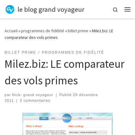
le blog grand voyageur
Skip to content
Search
Me
Accueil
»
programmes de fidélité
»
billet prime
»
Milez.biz: LE
comparateur des vols primes
BILLET PRIME
PROGRAMMES DE FIDÉLITÉ
Milez.biz: LE comparateur
des vols primes
par
Nick- grand voyageur
|
Publié
29 décembre
2011
|
5 commentaires