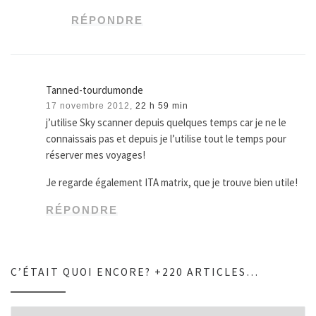
RÉPONDRE
Tanned-tourdumonde
17 novembre 2012,
22 h 59 min
j’utilise Sky scanner depuis quelques temps car je ne le
connaissais pas et depuis je l’utilise tout le temps pour
réserver mes voyages!
Je regarde également ITA matrix, que je trouve bien utile!
RÉPONDRE
C’ÉTAIT QUOI ENCORE? +220 ARTICLES…
C’était quoi encore? +220 articles…