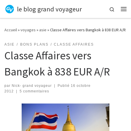
le blog grand voyageur
Skip to content
Search
Me
Accueil
»
voyages
»
asie
»
Classe Affaires vers Bangkok à 838 EUR A/R
ASIE
BONS PLANS
CLASSE AFFAIRES
Classe Affaires vers
Bangkok à 838 EUR A/R
par
Nick- grand voyageur
|
Publié
16 octobre
2012
|
5 commentaires