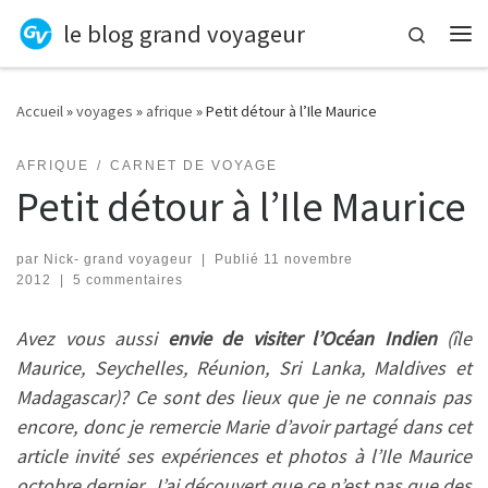
le blog grand voyageur
Skip to content
Search
Me
Accueil
»
voyages
»
afrique
»
Petit détour à l’Ile Maurice
AFRIQUE
CARNET DE VOYAGE
Petit détour à l’Ile Maurice
par
Nick- grand voyageur
|
Publié
11 novembre
2012
|
5 commentaires
Avez vous aussi
envie de visiter l’Océan Indien
(île
Maurice, Seychelles, Réunion, Sri Lanka, Maldives et
Madagascar)? Ce sont des lieux que je ne connais pas
encore, donc je
remercie
Marie d’avoir partagé dans cet
article invité ses expériences et photos à l’Ile Maurice
octobre dernier. J’ai découvert que ce n’est pas que des