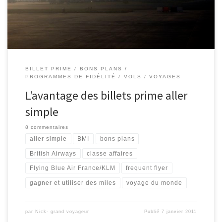
vous pouvez réserver des billets primes de deux programmes […]
BILLET PRIME
BONS PLANS
PROGRAMMES DE FIDÉLITÉ
VOLS
VOYAGES
L’avantage des billets prime aller
simple
8 commentaires
aller simple
BMI
bons plans
British Airways
classe affaires
Flying Blue Air France/KLM
frequent flyer
gagner et utiliser des miles
voyage du monde
par
Nick- grand voyageur
Publié
7 janvier 2011