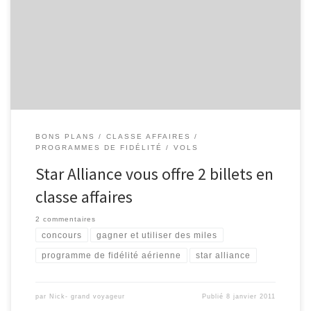
questions. Les premiers 5 réponses sont assez faciles. 1. Il y a
27 membres de Star Alliance2. Vous pouvez surclasser avec vos
miles sur les partenaires Star Alliance, même sans statut élite. 3.
Votre billet existant reste valide même avec […]
BONS PLANS
CLASSE AFFAIRES
PROGRAMMES DE FIDÉLITÉ
VOLS
Star Alliance vous offre 2 billets en
classe affaires
2 commentaires
concours
gagner et utiliser des miles
programme de fidélité aérienne
star alliance
par
Nick- grand voyageur
Publié
8 janvier 2011