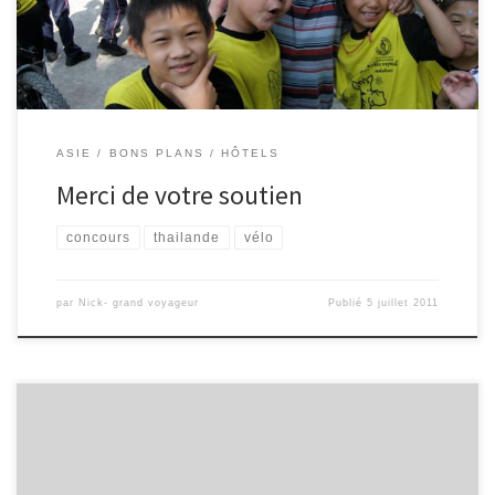
des enfants et ils voulaient […]
ASIE
BONS PLANS
HÔTELS
Merci de votre soutien
concours
thailande
vélo
par
Nick- grand voyageur
Publié
5 juillet 2011
Grace au blog One Mile at a Time j’ai trouvé
ce concours/promotion de Star Alliance pour répondre a 6