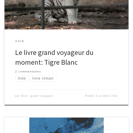
J’ai lu le livre pendant […]
ASIE
Le livre grand voyageur du
moment: Tigre Blanc
2 commentaires
Inde
livre roman
par
Nick- grand voyageur
Publié
3 octobre 2011