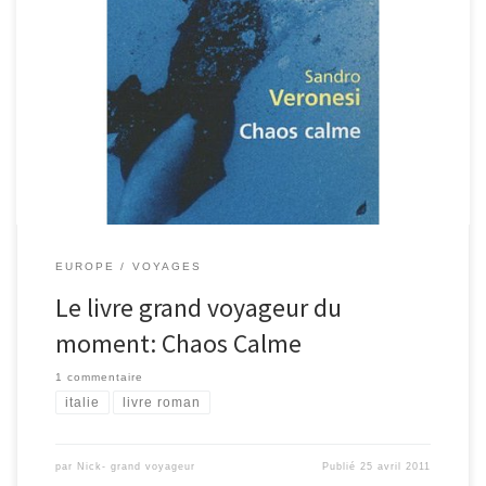
Ça fait un moment que je n’ai plus partagé mes livres favoris. Cette
fois-ci je vous présente Chaos calme de l’écrivain italien Sandro
Veronesi gagnant du « Prix Femina du roman étranger 2008″ (j’ai
mis le lien vers Amazon si vous êtes intéressé). Mon ami l’a
recommandé et j’ai profité d’un […]
EUROPE
VOYAGES
Le livre grand voyageur du
moment: Chaos Calme
1 commentaire
italie
livre roman
par
Nick- grand voyageur
Publié
25 avril 2011