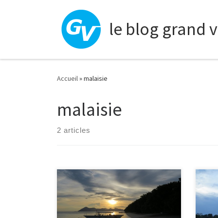
Skip to content
le blog grand 
Accueil
»
malaisie
malaisie
2 articles
Vous connaissez déjà la Réunion,
On a
Tahiti, ou même Ko Lanta? Mais
à Bo
personne connait encore Pom Pom
vous
Island! On a donc passé 5 jours au
y’av