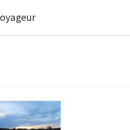
voyageur
 adoré notre aventure
rnéo! Ça vaut vraiment le coup si
 aimez la nature. Par contre il
ait un souci technique avec le site