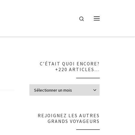
Search
Menu
C’ÉTAIT QUOI ENCORE?
+220 ARTICLES…
C’était quoi en
REJOIGNEZ LES AUTRES
GRANDS VOYAGEURS