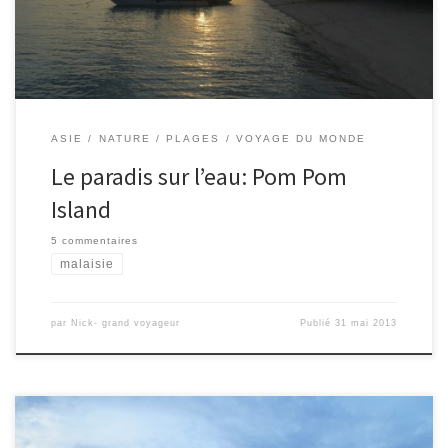
Attention aux nom du Resort, car Pom Pom Island n’est
pas très proche du […]
ASIE
NATURE
PLAGES
VOYAGE DU MONDE
Le paradis sur l’eau: Pom Pom
Island
5 commentaires
malaisie
par
Nick- grand voyageur
Publié
31 mai 2013