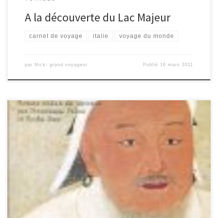
A la découverte du Lac Majeur
carnet de voyage
italie
voyage du monde
par
Nick- grand voyageur
Publié
16 mars 2011
Un voyage en Mongolie ça vous tente? Je n’y suis pas encore allé,
mais c’est sur ma liste des endroits à visiter. Pour mon premier
interview j’ai le plaisir de partager une rencontre avec Uriana
Bekhbat, Mongole, auteur du livre Mongol Express, qui vit à Paris
depuis de nombreuses années. Elle est […]