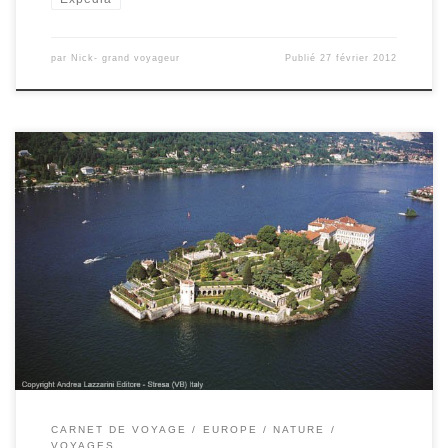
par
Nick- grand voyageur
Publié
27 février 2012
Apres mon retour de l’Allemagne hier je vais repartir ce
weekend au nord d’Italie. Cette fois-ci on va découvrir le Lac
Majeur et ses îles Borromées: l’Isola Bella, l’Isola Madre et l’Isola
dei Pescatori. Merci au bureau de tourisme du Lac Majeur pour
l’utilisation de leurs photos.
CARNET DE VOYAGE
EUROPE
NATURE
VOYAGES