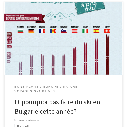
(Article sponsorisé) Les Bons Plans Ski à prix mini Ce n’est pas trop
tard de préparer votre prochain séjour au ski. Voici un comparatif
intéressant sur les prix des différents stations du ski en ce moment,
y compris dans les pays moins connus comme la Bulgarie et
Slovénie. La France se tire pas si […]
BONS PLANS
EUROPE
NATURE
VOYAGES SPORTIVES
Et pourquoi pas faire du ski en
Bulgarie cette année?
5 commentaires
Expedia