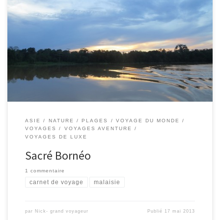
On a adoré notre aventure à Bornéo! Ça vaut vraiment le coup si
vous aimez la nature. Par contre il y’avait un souci technique avec
le site dés notre retour qui a pris quelques jours à résoudre. Voici
quelques souvenirs en images en attendant: L’eau incroyablement
transparent à Pom Pom Island La nature sauvage autour […]
ASIE
NATURE
PLAGES
VOYAGE DU MONDE
VOYAGES
VOYAGES AVENTURE
VOYAGES DE LUXE
Sacré Bornéo
1 commentaire
carnet de voyage
malaisie
par
Nick- grand voyageur
Publié
17 mai 2013