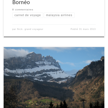
Bornéo
8 commentaires
carnet de voyage
malaysia airlines
par
Nick- grand voyageur
Publié
31 mars 2013
On a passé le weekend de pâques à la découverte des Alpes du
Nord, et Megève en particulier. C’est un village sympathique plus
calme que Chamonix. La ville est devenu « huppé » grâce à
l’installation des Rothschilds dans les années 20. Heureusement on
n’est pas obligé d’être millionnaire pour profiter d’un séjour la […]