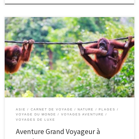
Pour les ponts de mai japonais (appelé Golden Week) on va partir
deux semaines à Sabah, au nord de Bornéo en Malaisie. Ca fait un
moment que j’ai préparé notre voyage. J’adore rechercher des
nouveaux endroits, car ça fait déjà rêver avant d’y aller. Pour
l’itinéraire je me suis inspiré par […]
ASIE
CARNET DE VOYAGE
NATURE
PLAGES
VOYAGE DU MONDE
VOYAGES AVENTURE
VOYAGES DE LUXE
Aventure Grand Voyageur à