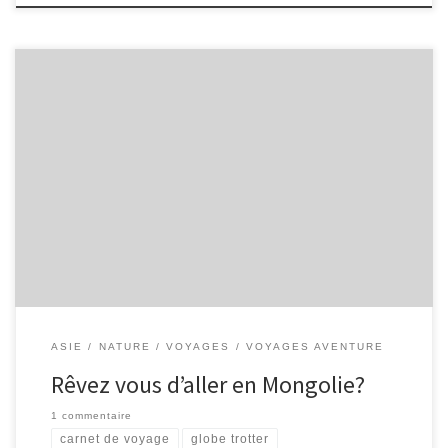
Si oui, j’espère bientôt de partager avec vous un entretien avec un
grand voyageur qui connait très bien la Mongolie. Vous auriez
même apprendre un peu de langue mongol! Dites-moi si vous
avez des questions en particulier.
ASIE
NATURE
VOYAGES
VOYAGES AVENTURE
Rêvez vous d’aller en Mongolie?
1 commentaire
carnet de voyage
globe trotter