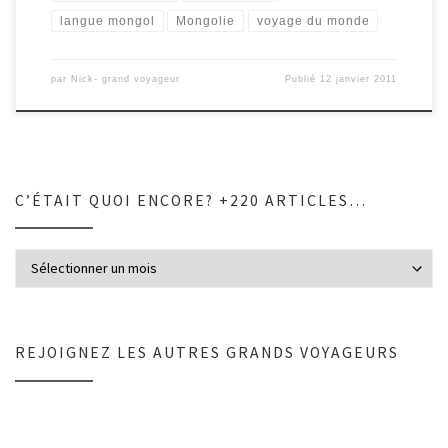
langue mongol
Mongolie
voyage du monde
par
Nick- grand voyageur
Publié
12 janvier 2011
C’ÉTAIT QUOI ENCORE? +220 ARTICLES…
C’était quoi encore? +220 articles…
REJOIGNEZ LES AUTRES GRANDS VOYAGEURS