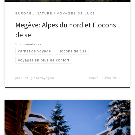
EUROPE
NATURE
VOYAGES DE LUXE
Megève: Alpes du nord et Flocons
de sel
5 commentaires
carnet de voyage
Flocons de Sel
voyager en plus de confort
par
Nick- grand voyageur
Publié
22 avril 2012
Que faites vous le week-end prochain? On a décidé de visiter les
Alpes du Nord cette année, avec deux nuits à Megève et notre