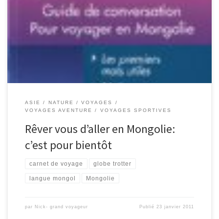
Il y a pas mal d’intéressés pour l’entretien avec le grand voyageur
qui connait très bien la Mongolie. Je dois encore rédiger et éditer
l’interview, mais j’espère que ça va pas trop tarder. Entre temps
vous pouvez apprendre un peu de langue mongol avec le livre de
mon amie: « Mongol […]
ASIE
NATURE
VOYAGES
VOYAGES AVENTURE
VOYAGES SPORTIVES
Rêver vous d’aller en Mongolie:
c’est pour bientôt
carnet de voyage
globe trotter
langue mongol
Mongolie
par
Nick- grand voyageur
Publié
23 janvier 2011