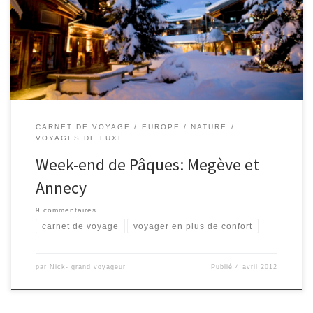
dernier jour à Annecy. On prendra un vol Paris-Geneve sur Air
France (on se croise les doigts qu’il n’y a pas de grève…) et
prendra ensuite une voiture […]
CARNET DE VOYAGE
EUROPE
NATURE
VOYAGES DE LUXE
Week-end de Pâques: Megève et
Annecy
9 commentaires
carnet de voyage
voyager en plus de confort
par
Nick- grand voyageur
Publié
4 avril 2012