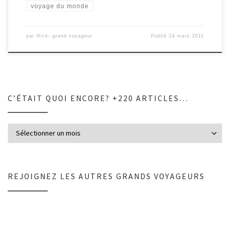
voyage du monde
par
Nick- grand voyageur
Publié
24 mars 2011
C’ÉTAIT QUOI ENCORE? +220 ARTICLES…
C’était quoi encore? +220 articles…
REJOIGNEZ LES AUTRES GRANDS VOYAGEURS