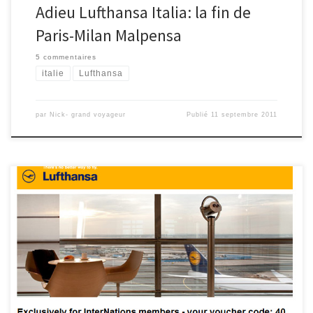
Adieu Lufthansa Italia: la fin de
Paris-Milan Malpensa
5 commentaires
italie
Lufthansa
par
Nick- grand voyageur
Publié
11 septembre 2011
Cette offre n’est plus disponible. Pour ne plus ratez les bons plans
inscrivez-vous maintenant au Flux RSS ou devenez Fan sur
Facebook. Grâce aux nos amis chez InterNations on a droit a une
réduction de 40€ chez Lufthansa. C’est uniquement une réduction
sur la partie HT, donc intéressante pour les vols CDG-
FRA/TXL/MUC/MXP à 99€ […]