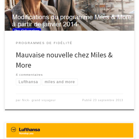
moins chères diminuera et dépendra davantage de la valeur du
prix du billet. » Comme […]
PROGRAMMES DE FIDÉLITÉ
Mauvaise nouvelle chez Miles &
More
4 commentaires
Lufthansa
miles and more
par
Nick- grand voyageur
Publié
23 septembre 2013