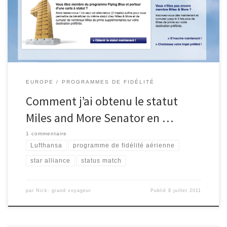
CDG-FRA. J’ai envoyé une copie de ma carte
Flying Blue Gold avant le 31 mai et j’ai réservé un vol sur
Lufthansa vers Frankfurt avant le 31 […]
EUROPE
PROGRAMMES DE FIDÉLITÉ
Comment j’ai obtenu le statut
Miles and More Senator en …
1 commentaire
Lufthansa
programme de fidélité aérienne
star alliance
status match
par
Nick- grand voyageur
Publié
8 juillet 2011