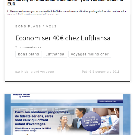
BONS PLANS
VOLS
Economiser 40€ chez Lufthansa
2 commentaires
bons plans
Lufthansa
voyager moins cher
par
Nick- grand voyageur
Publié
5 septembre 2011
Grâce à l’offre exceptionnel d’équivalence de statut (status match
en anglais) de Miles & More pour les membres élite Flying Blue je
vais obtenir le statut Senator (Star Alliance Gold) en un vol A/R de