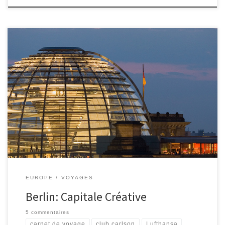
Notre prochain voyage nous rammene à Berlin pour un long week-
end. Berlin n’est pas seulement la capitale politique de
l’Allemagne mais aussi la capitale créative du pays et centre de la
scène artistique internationale en ce moment. Berlin a
été nommé « Ville de design » par l’UNESCO en 2006
et accueil plus de 430 galeries. La ville compte aussi plus de 6000
artistes […]
EUROPE
VOYAGES
Berlin: Capitale Créative
5 commentaires
carnet de voyage
club carlson
Lufthansa