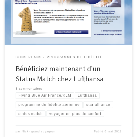
Facebook. Avez-vous un statut élite chez Air France/KLM? Jusqu’au
31 mai 2011, Lufthansa Miles and More offre la même niveau du
statut élite aux adhérents élites Flying Blue (pas des […]
BONS PLANS
PROGRAMMES DE FIDÉLITÉ
Bénéficiez maintenant d’un
Status Match chez Lufthansa
3 commentaires
Flying Blue Air France/KLM
Lufthansa
programme de fidélité aérienne
star alliance
status match
voyager en plus de confort
par
Nick- grand voyageur
Publié
6 mai 2011