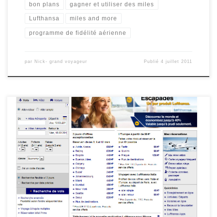
bon plans
gagner et utiliser des miles
Lufthansa
miles and more
programme de fidélité aérienne
par
Nick- grand voyageur
Publié
4 juillet 2011
Cette offre n’est plus disponible. Pour ne plus ratez les bons
plans inscrivez-vous maintenant au Flux RSS ou devenez Fan sur
Facebook. Après Air France et British Airways c’est au tour de
Lufthansa de faire un promo pour l’achat des miles. Jusqu’au 30
Juin obtenez 20% de miles en plus pour […]