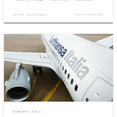
par
Nick- grand voyageur
Publié
27 février 2012
J’ai profité de vols directs à 79 EUR A/R de Lufthansa Italia entre
Paris CDG et Milan MXP pour visiter le Lac de Come et Lac de
Majeur, mais malheureusement Lufthasa Italia va cesser ses
activités à partir de 30 Octobre, 2011 (source Lufthansa). Au même
temps Air France et Alitalia […]
EUROPE
VOLS