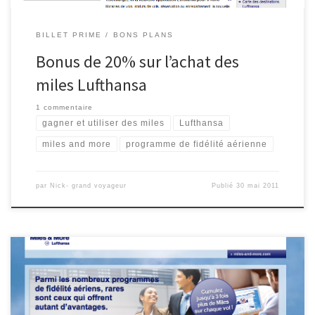
BILLET PRIME
BONS PLANS
Bonus de 20% sur l’achat des
miles Lufthansa
1 commentaire
gagner et utiliser des miles
Lufthansa
miles and more
programme de fidélité aérienne
par
Nick- grand voyageur
Publié
30 mai 2011
Cette offre n’est plus disponible. Pour ne plus ratez les bons plans
inscrivez-vous maintenant au Flux RSS ou devenez Fan sur