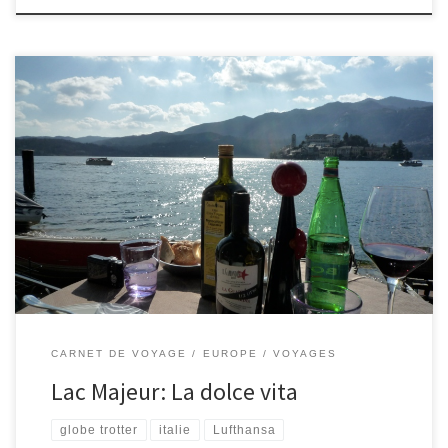
Au pays de la dolce vita, le nord de l’Italie concentre les lacs
Majeur, Côme, et Garde entre autres. La géographie avec ses
montagnes, lacs, îles, et les anciens villes dépassent ici
l’imagination. On a passé un weekend à la découverte du Lac
Majeur.
CARNET DE VOYAGE
EUROPE
VOYAGES
Lac Majeur: La dolce vita
globe trotter
italie
Lufthansa