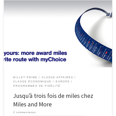
Cette offre n’est plus disponible. Pour ne plus ratez les bons plans
inscrivez-vous maintenant au Flux RSS ou devenez Fan sur
Facebook. Vous pouvez gagner deux à trois fois plus de miles sur
votre trajet préféré en Europe chez Miles & More. Pour en profiter
il faut s’inscrire avant le 29 juillet 2011 chez www.miles-and-
more.com/mychoice, choisir […]
BILLET PRIME
CLASSE AFFAIRES
CLASSE ÉCONOMIQUE
EUROPE
PROGRAMMES DE FIDÉLITÉ
Jusqu’à trois fois de miles chez
Miles and More
2 commentaires