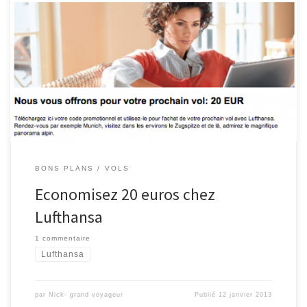
Visitez Berlin, Munich, ou un des autres destinations Lufthansa
avec une réduction de 20 euros. Changez votre adresse courriel
pour obtenir multiples bons d’achat. Voici l’extrait des conditions
d’utilisation: Le bon d’achat ne peut être utilisé qu’entre le
10/12/2012 et le 10/03/2013. Le voyage doit avoir lieu entre le
10/12/2012 […]
BONS PLANS
VOLS
Economisez 20 euros chez
Lufthansa
1 commentaire
Lufthansa
par
Nick- grand voyageur
Publié
12 janvier 2013