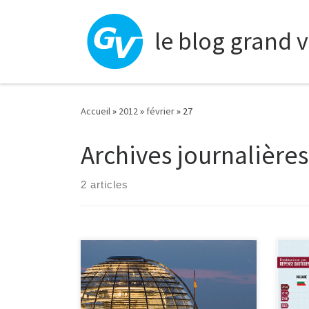
Skip to content
le blog grand 
Accueil
»
2012
»
février
»
27
Archives journalières
2 articles
Notre prochain voyage nous
(Arti
rammene à Berlin pour un long week-
à pr
end. Berlin n’est pas seulement la
prép
capitale politique de l’Allemagne
au s