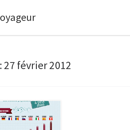
voyageur
:
27 février 2012
cle sponsorisé) Les Bons Plans Ski
ix mini Ce n’est pas trop tard de
arer votre prochain séjour
ki. Voici un comparatif