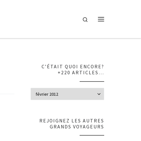
Search
Menu
C’ÉTAIT QUOI ENCORE?
+220 ARTICLES…
C’était quoi en
REJOIGNEZ LES AUTRES
GRANDS VOYAGEURS